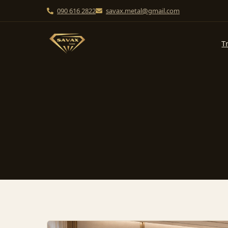
090 616 2822
savax.metal@gmail.com
T