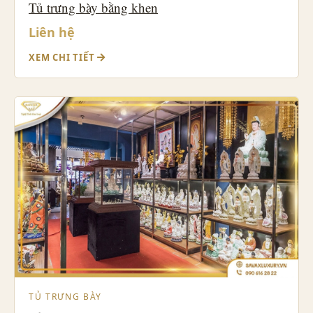
Tủ trưng bày bằng khen
Liên hệ
XEM CHI TIẾT
TỦ TRƯNG BÀY