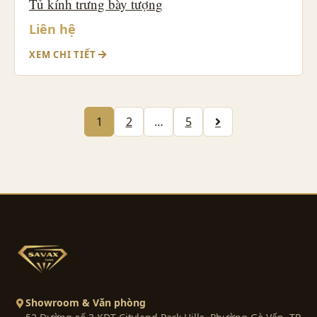
Tủ kính trưng bày tượng
Liên hệ
XEM CHI TIẾT
1
2
…
5
Showroom & Văn phòng