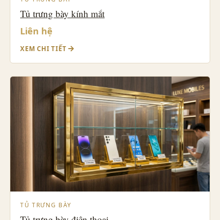
Tủ trưng bày kính mắt
Liên hệ
XEM CHI TIẾT
TỦ TRƯNG BÀY
Tủ trưng bày điện thoại