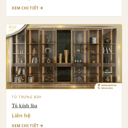
XEM CHI TIẾT
TỦ TRƯNG BÀY
Tủ kính lùa
Liên hệ
XEM CHI TIẾT