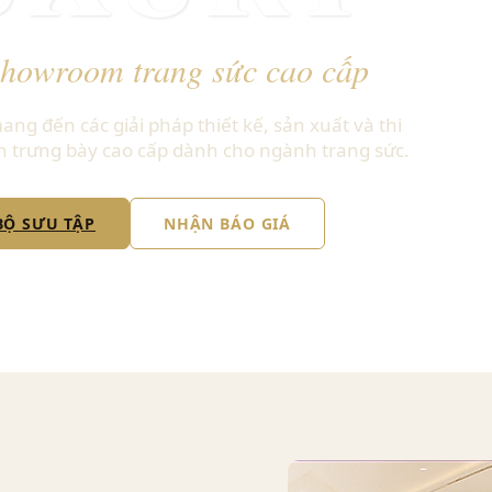
showroom trang sức cao cấp
ng đến các giải pháp thiết kế, sản xuất và thi
n trưng bày cao cấp dành cho ngành trang sức.
BỘ SƯU TẬP
NHẬN BÁO GIÁ