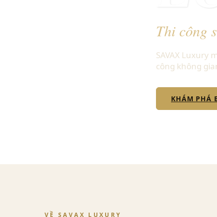
Thi công 
SAVAX Luxury ma
công không gia
KHÁM PHÁ 
VỀ SAVAX LUXURY