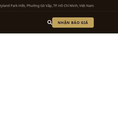
tyland Park Hills, Phường Gò Vấp, TP. Hồ Chí Minh, Việt Nam
NHẬN BÁO GIÁ