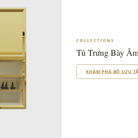
COLLECTIONS
Tủ Trưng Bày Â
KHÁM PHÁ BỘ SƯU T