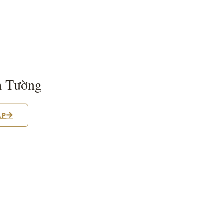
m Tường
ẬP