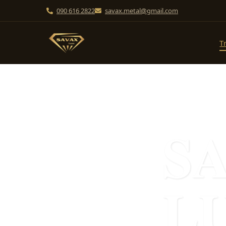
090 616 2822
savax.metal@gmail.com
T
S
L