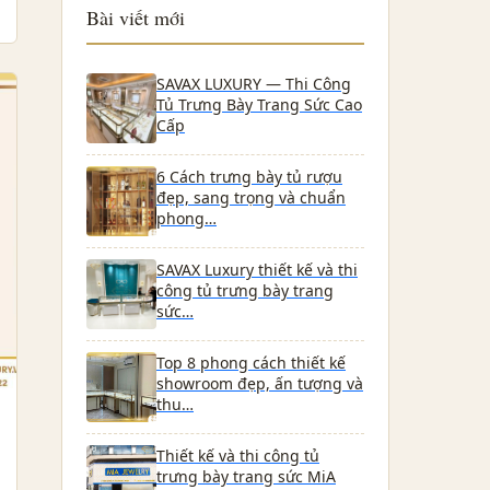
Bài viết mới
SAVAX LUXURY — Thi Công
Tủ Trưng Bày Trang Sức Cao
Cấp
6 Cách trưng bày tủ rượu
đẹp, sang trọng và chuẩn
phong…
SAVAX Luxury thiết kế và thi
công tủ trưng bày trang
sức…
Top 8 phong cách thiết kế
showroom đẹp, ấn tượng và
thu…
Thiết kế và thi công tủ
trưng bày trang sức MiA