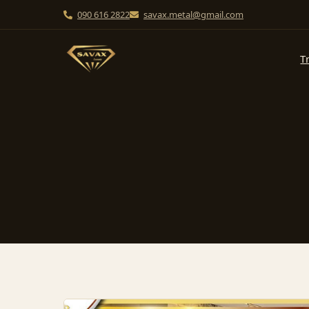
090 616 2822
savax.metal@gmail.com
T