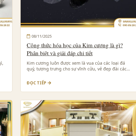
08/11/2025
Công thức hóa học của Kim cương là gì?
Phân biệt và giải đáp chi tiết
ì,
Kim cương luôn được xem là vua của các loại đá
quý, tượng trưng cho sự vĩnh cửu, vẻ đẹp đài các…
ĐỌC TIẾP