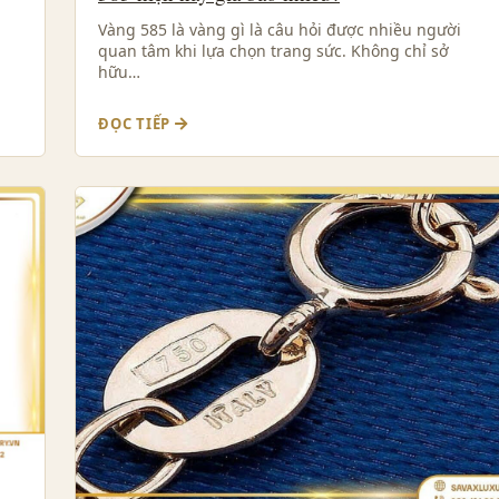
Vàng 585 là vàng gì là câu hỏi được nhiều người
quan tâm khi lựa chọn trang sức. Không chỉ sở
hữu…
ĐỌC TIẾP