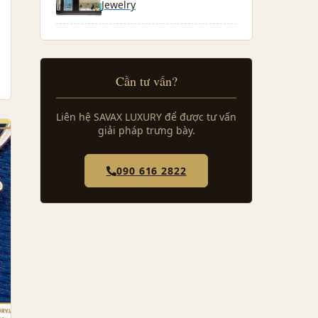
Jewelry
Cần tư vấn?
Liên hệ SAVAX LUXURY để được tư vấn
giải pháp trưng bày.
090 616 2822