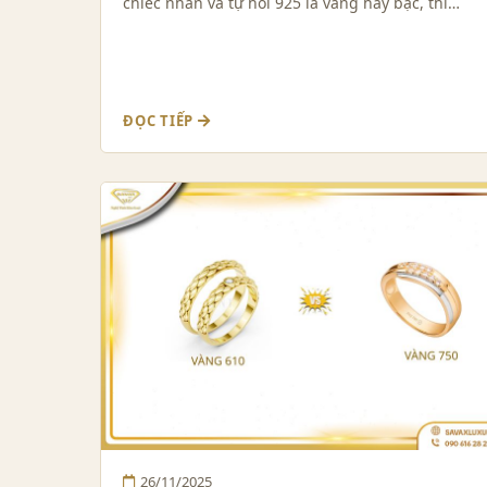
chiếc nhẫn và tự hỏi 925 là vàng hay bạc, thì…
ĐỌC TIẾP
26/11/2025