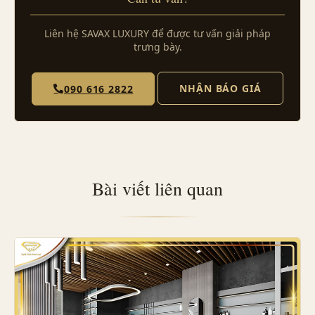
Liên hệ SAVAX LUXURY để được tư vấn giải pháp
trưng bày.
NHẬN BÁO GIÁ
090 616 2822
Bài viết liên quan