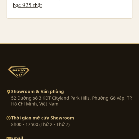
bạc 925 thật
Showroom & Văn phòng
52 Đường số 3 KĐT Cityland Park Hills, Phường Gò Vấp, TP.
Hồ Chí Minh, Việt Nam
Thời gian mở cửa Showroom
8h00 - 17h00 (Thứ 2 - Thứ 7)
Email