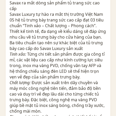
Savax ra mắt dòng sản phẩm tủ trang sức cao
cấp
Savax Luxury tự hào ra mắt thị trường Việt Nam
05 hệ tủ trưng bày trang sức cao cấp đạt 03 tiêu
chuẩn “Tinh xảo – Chất lượng – Phong cách”.
Thiết kế tinh tế, đa dạng về kiểu dáng sẽ đáp ứng
nhu cầu về tủ trưng bày cho cửa hàng của bạn.
Ba tiêu chuẩn tạo nên sự khác biệt của tủ trưng
bày cao cấp do Savax Luxury sản xuất
Tinh xảo:
Từng chi tiết sản phẩm được gia công tỉ
mỉ, các vật liệu cao cấp như kính cường lực siêu
trong, inox mạ vàng PVD, chống vân tay AFP và
hệ thống chiếu sáng đèn LED sẽ thể hiện trọn
vẹn vẻ đẹp của sản phẩm trưng bày.
Chất lượng:
Được sản xuất trên dây chuyền và
máy móc công nghệ tiên tiến, đảm bảo độ bền
cao và duy trì vẻ đẹp lâu dài cho từng chiếc tủ
trưng bày. Đặc biệt, công nghệ mạ vàng PVD
giúp bề mặt tủ inox sáng bóng, chống trầy xước,
chống mài mòn.